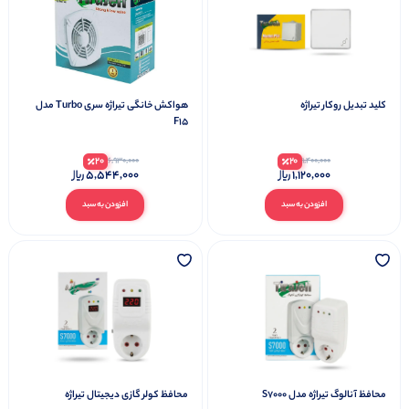
کلید تبدیل روکار تیراژه
هواکش خانگی تیراژه سری Turbo مدل
F15
20
20
6,930,000
1,400,000
5,544,000
1,120,000
افزودن به سبد
افزودن به سبد
محافظ آنالوگ تیراژه مدل S7000
محافظ کولر گازی دیجیتال تیراژه