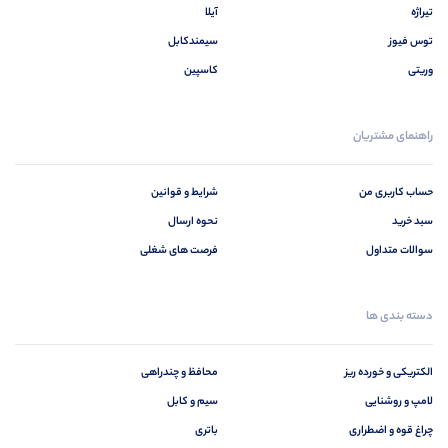
تیراژه
آیلا
توس فیوز
سیمندکابل
وریتی
کاسپین
راهنمای مشتریان
حساب کاربری من
شرایط و قوانین
سبد خرید
نحوه ارسال
سوالات متداول
فرصت های شغلی
دسته بندی ها
الکتریکی و خورده ریز
محافظ و چندراهی
لامپ و روشنایی
سیم و کابل
چراغ قوه و اضطراری
باتری