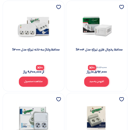
محافظ یخچال فلزی تیراژه مدل S4004
محافظ ولتاژ سه خانه تیراژه مدل S4000
20
20
13,240,000
10,592,000
از
9,200,000
افزودن به سبد
مشاهده محصول