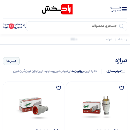
منــــــــــــو
دستــرسی
حساب
سبـد
(:
کاربری
خرید
0 کالا
راد پخش
تیراژه
تیراژه
فیلتر ها
مرتب‌سازی
جدیدترین
بروزترین ها
پرفروش ترین
پربازدید ترین
ارزان ترین
گران ترین