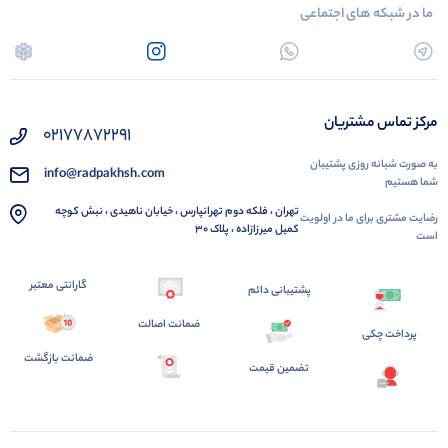
ما در شبکه های اجتماعی
مرکز تماس مشتریان
02177872291
به صورت شبانه روزی پشتیبان
info@radpakhsh.com
شما هستیم
تهران ، فلکه دوم تهرانپارس ، خیابان ناهیدی ، نبش کوچه
رضایت مشتری برای ما در اولویت
کمیل میرزازاده ، پلاک 30
است
گارانتی معتبر
پشتیبانی دائم
ضمانت اصالت
پرداخت چکی
ضمانت بازگشت
تضمین قیمت