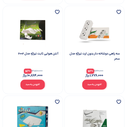
سه راهی دوشاخه دار بدون ارت تیراژه مدل
آنتن هوایی ثابت تیراژه مدل 2002
سحر
20
20
13,580,000
2,220,000
10,864,000
1,776,000
افزودن به سبد
افزودن به سبد